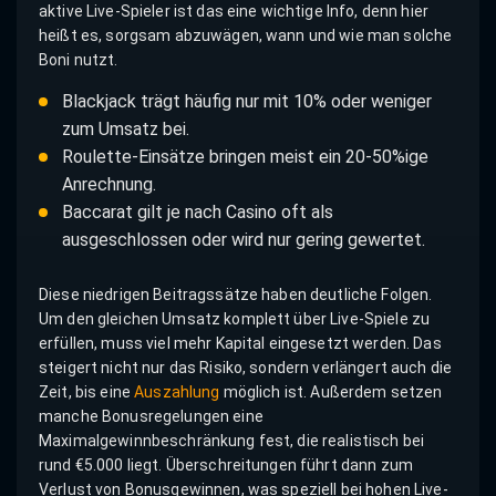
aktive Live-Spieler ist das eine wichtige Info, denn hier
heißt es, sorgsam abzuwägen, wann und wie man solche
Boni nutzt.
Blackjack trägt häufig nur mit 10% oder weniger
zum Umsatz bei.
Roulette-Einsätze bringen meist ein 20-50%ige
Anrechnung.
Baccarat gilt je nach Casino oft als
ausgeschlossen oder wird nur gering gewertet.
Diese niedrigen Beitragssätze haben deutliche Folgen.
Um den gleichen Umsatz komplett über Live-Spiele zu
erfüllen, muss viel mehr Kapital eingesetzt werden. Das
steigert nicht nur das Risiko, sondern verlängert auch die
Zeit, bis eine
Auszahlung
möglich ist. Außerdem setzen
manche Bonusregelungen eine
Maximalgewinnbeschränkung fest, die realistisch bei
rund €5.000 liegt. Überschreitungen führt dann zum
Verlust von Bonusgewinnen, was speziell bei hohen Live-