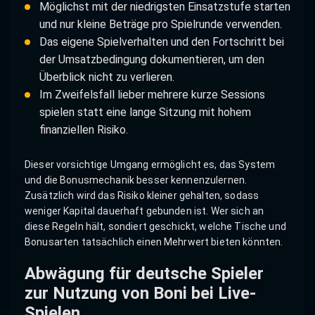
Möglichst mit der niedrigsten Einsatzstufe starten
und nur kleine Beträge pro Spielrunde verwenden.
Das eigene Spielverhalten und den Fortschritt bei
der Umsatzbedingung dokumentieren, um den
Überblick nicht zu verlieren.
Im Zweifelsfall lieber mehrere kurze Sessions
spielen statt eine lange Sitzung mit hohem
finanziellen Risiko.
Dieser vorsichtige Umgang ermöglicht es, das System
und die Bonusmechanik besser kennenzulernen.
Zusätzlich wird das Risiko kleiner gehalten, sodass
weniger Kapital dauerhaft gebunden ist. Wer sich an
diese Regeln hält, sondiert geschickt, welche Tische und
Bonusarten tatsächlich einen Mehrwert bieten könnten.
Abwägung für deutsche Spieler
zur Nutzung von Boni bei Live-
Spielen