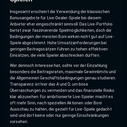
Insgesamt erscheint die Verwendung der klassischen
Bonusangebote für Live-Dealer-Spiele bei diesem
Anbieter eher eingeschränkt sinnvoll. Das Live-Portfolio
bietet zwar faszinierende Spielmöglichkeiten, doch die
Bedingungen der meisten Boni wirken nicht gut auf Live-
Spiele abgestimmt. Hohe Umsatzanforderungen bei
geringen Beitragssätzen führen zu hohen effektiven
Einsätzen, die viele Spieler abschrecken dürften.
Wer dennoch Interesse hat, sollte vor der Einzahlung
besonders die Beitragsraten, maximale Gewinnlimits und
die Allgemeinen Geschäftsbedingungen genau studieren.
Transparenz ist hier das A und O, um böse
Überraschungen zu vermeiden und das finanzielle Risiko
klar abzusehen. Für ambitionierte Live-Spieler macht es
oft mehr Sinn, nach speziellen Aktionen oder Boni
Ausschau zu halten, die gezielt für Live-Spiele gedacht
sind und dort keine oder nur geringe Einschränkungen
vorsehen.