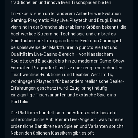
traditionellen und innovativen Tischspielen bieten.
Im Fokus stehen unter anderem Anbieter wie Evolution
Gaming, Pragmatic Play Live, Playtech und Ezugi. Diese
vier sind in der Branche als etablierte Größen bekannt, die
hochwertige Streaming-Technologie und ein breites
Spielfächerspektrum garantieren. Evolution Gaming ist
beispielsweise der Marktführer in puncto Vielfalt und
Qualität im Live-Casino-Bereich – von klassischem
Roulette und Blackjack bis hin zu modernen Game-Show-
Formaten. Pragmatic Play Live überzeugt mit schnellen
Tischwechsel-Funktionen und flexiblen Wettlimits,
wohingegen Playtech für besonders realistische Dealer-
Erfahrungen geschätzt wird. Ezugi bringt häufig
einzigartige Tischvarianten und exotische Spiele ins
Portfolio.
Die Plattform bündelt so mindestens sechs bis acht
unterschiedliche Anbieter im Live-Angebot, was für eine
ordentliche Bandbreite an Spielen und Varianten spricht.
Neben den üblichen Klassikern gibt es oft