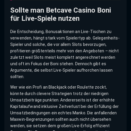
Sollte man Betcave Casino Boni
für Live-Spiele nutzen
Die Entscheidung, Bonusaktionen an Live-Tischen zu
verwenden, hängt stark vom Spielertyp ab. Gelegenheits-
Spieler und solche, die vor allem Slots bevorzugen,
profitieren größtenteils mehr von den Angeboten – nicht
zuletzt weil Slots meist komplett angerechnet werden
und oft im Fokus der Boni stehen. Dennoch gibt es
Argumente, die selbst Live-Spieler aufhorchen lassen
sollten.
Wer wie ein Profi an Blackjack oder Roulette zockt,
könnte durch clevere Strategien trotz der niedrigen
Umsatzbeiträge punkten. Andererseits ist der erhöhte
Kapitalaufwand inklusive Zeitverlust bei der Erfüllung der
Umsatzbedingungen ein echtes Manko. Die anfallenden
Maxwin-Begrenzungen sollten auch nicht übersehen
werden, sie setzen dem großen Live-Erfolg effizient