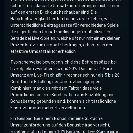
schnell fest, dass die Umsatzanforderungen nicht immer
auf den ersten Blick durchschaubar sind. Die
Hauptschwierigkeit besteht darin zu verstehen, wie
unterschiedliche Beitragssätze für verschiedene Spiele
die eigentlichen Umsatzbedingungen multiplizieren.
Gerade bei Live-Spielen, welche oft nur mit einem kleinen
Prozentsatz zum Umsatz beitragen, erhöht sich der
effektive Umsatzfaktor erheblich.
Typischerweise bewegen sich diese Beitragssätze bei
Live-Spielen zwischen 5% und 20%. Das heißt: 1 Euro
Umsatz am Live-Tisch zählt rechnerisch nur als 5 bis 20
Cent für die Erfüllung der Umsatzbedingungen.
Kombiniert man dies mit dem Faktor, dass viele
Promotionen an eine Kombination aus Einzahlung und
Bonusbetrag gebunden sind, können sich tatsächliche
Einsatzsummen schnell vervielfachen.
Ein Beispiel: Bei einem Bonus, der eine 35-fache
Umsatzanforderung auf den Bonusbetrag vorsieht,
ergeben sich mit einem 10% Beitrag für Live-Spiele eine