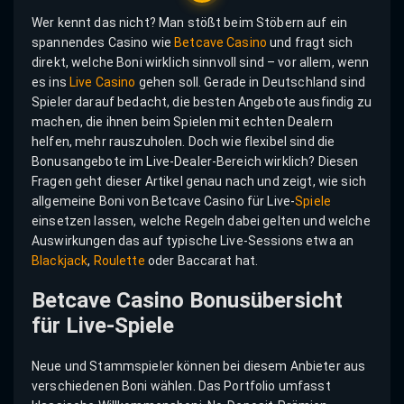
Wer kennt das nicht? Man stößt beim Stöbern auf ein
spannendes Casino wie
Betcave Casino
und fragt sich
direkt, welche Boni wirklich sinnvoll sind – vor allem, wenn
es ins
Live Casino
gehen soll. Gerade in Deutschland sind
Spieler darauf bedacht, die besten Angebote ausfindig zu
machen, die ihnen beim Spielen mit echten Dealern
helfen, mehr rauszuholen. Doch wie flexibel sind die
Bonusangebote im Live-Dealer-Bereich wirklich? Diesen
Fragen geht dieser Artikel genau nach und zeigt, wie sich
allgemeine Boni von Betcave Casino für Live-
Spiele
einsetzen lassen, welche Regeln dabei gelten und welche
Auswirkungen das auf typische Live-Sessions etwa an
Blackjack
,
Roulette
oder Baccarat hat.
Betcave Casino Bonusübersicht
für Live-Spiele
Neue und Stammspieler können bei diesem Anbieter aus
verschiedenen Boni wählen. Das Portfolio umfasst