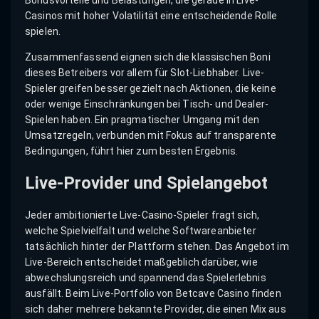
Casinos mit hoher Volatilität eine entscheidende Rolle
spielen.
Zusammenfassend eignen sich die klassischen Boni
dieses Betreibers vor allem für Slot-Liebhaber. Live-
Spieler greifen besser gezielt nach Aktionen, die keine
oder wenige Einschränkungen bei Tisch- und Dealer-
Spielen haben. Ein pragmatischer Umgang mit den
Umsatzregeln, verbunden mit Fokus auf transparente
Bedingungen, führt hier zum besten Ergebnis.
Live-Provider und Spielangebot
Jeder ambitionierte Live-Casino-Spieler fragt sich,
welche Spielvielfalt und welche Softwareanbieter
tatsächlich hinter der Plattform stehen. Das Angebot im
Live-Bereich entscheidet maßgeblich darüber, wie
abwechslungsreich und spannend das Spielerlebnis
ausfällt. Beim Live-Portfolio von Betcave Casino finden
sich daher mehrere bekannte Provider, die einen Mix aus