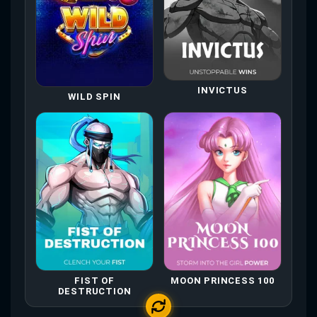
INVICTUS
WILD SPIN
FIST OF
MOON PRINCESS 100
DESTRUCTION