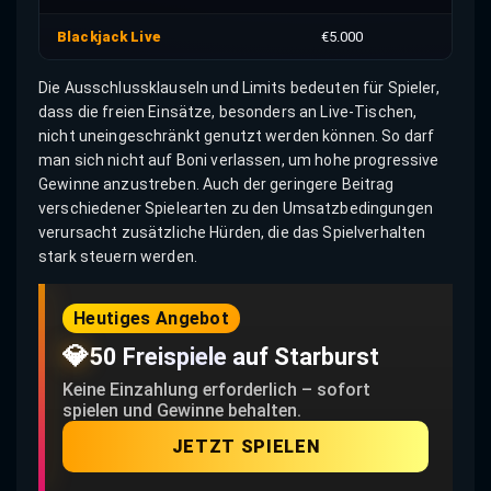
Blackjack Live
€5.000
N
Die Ausschlussklauseln und Limits bedeuten für Spieler,
dass die freien Einsätze, besonders an Live-Tischen,
nicht uneingeschränkt genutzt werden können. So darf
man sich nicht auf Boni verlassen, um hohe progressive
Gewinne anzustreben. Auch der geringere Beitrag
verschiedener Spielearten zu den Umsatzbedingungen
verursacht zusätzliche Hürden, die das Spielverhalten
stark steuern werden.
Heutiges Angebot
💎
50 Freispiele auf Starburst
Keine Einzahlung erforderlich – sofort
spielen und Gewinne behalten.
JETZT SPIELEN