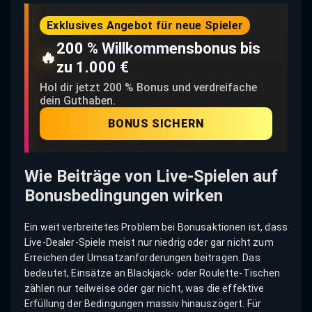
Exklusives Angebot für neue Spieler
200 % Willkommensbonus bis
🔥
zu 1.000 €
Hol dir jetzt 200 % Bonus und verdreifache
dein Guthaben.
BONUS SICHERN
Wie Beiträge von Live-Spielen auf
Bonusbedingungen wirken
Ein weit verbreitetes Problem bei Bonusaktionen ist, dass
Live-Dealer-Spiele meist nur niedrig oder gar nicht zum
Erreichen der Umsatzanforderungen beitragen. Das
bedeutet, Einsätze an Blackjack- oder Roulette-Tischen
zählen nur teilweise oder gar nicht, was die effektive
Erfüllung der Bedingungen massiv hinauszögert. Für