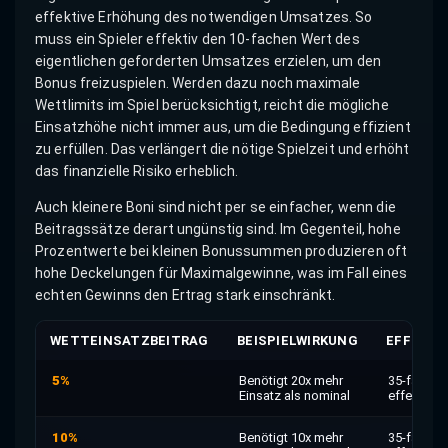
effektive Erhöhung des notwendigen Umsatzes. So
muss ein Spieler effektiv den 10-fachen Wert des
eigentlichen geforderten Umsatzes erzielen, um den
Bonus freizuspielen. Werden dazu noch maximale
Wettlimits im Spiel berücksichtigt, reicht die mögliche
Einsatzhöhe nicht immer aus, um die Bedingung effizient
zu erfüllen. Das verlängert die nötige Spielzeit und erhöht
das finanzielle Risiko erheblich.
Auch kleinere Boni sind nicht per se einfacher, wenn die
Beitragssätze derart ungünstig sind. Im Gegenteil, hohe
Prozentwerte bei kleinen Bonussummen produzieren oft
hohe Deckelungen für Maximalgewinne, was im Fall eines
echten Gewinns den Ertrag stark einschränkt.
WETTEINSATZBEITRAG
BEISPIELWIRKUNG
EFFEKTI
5%
Benötigt 20x mehr
35-facher
Einsatz als nominal
effektive
10%
Benötigt 10x mehr
35-facher