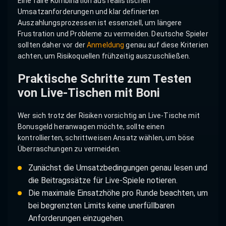
Eine faire Kombination aus realistischen
Umsatzanforderungen und klar definierten
Auszahlungsprozessen ist essenziell, um längere
Frustration und Probleme zu vermeiden. Deutsche Spieler
sollten daher vor der
Anmeldung
genau auf diese Kriterien
achten, um Risikoquellen frühzeitig auszuschließen.
Praktische Schritte zum Testen
von Live-Tischen mit Boni
Wer sich trotz der Risiken vorsichtig an Live-Tische mit
Bonusgeld heranwagen möchte, sollte einen
kontrollierten, schrittweisen Ansatz wählen, um böse
Überraschungen zu vermeiden.
Zunächst die Umsatzbedingungen genau lesen und
die Beitragssätze für Live-Spiele notieren.
Die maximale Einsatzhöhe pro Runde beachten, um
bei begrenzten Limits keine unerfüllbaren
Anforderungen einzugehen.