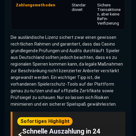
Zahlungsmethoden
Standar
Sichere
disiert
Transaktione
n, aber keine
BaFin-
Verifizierung
Die ausländische Lizenz sichert zwar einen gewissen
rechtlichen Rahmen und garantiert, dass das Casino
grundlegende Prüfungen und Audits durchläuft. Spieler
aus Deutschland sollten jedoch beachten, dass es zu
regionalen Sperren kommen kann, da legale Maßnahmen
zur Beschränkung nicht lizenzierter Anbieter verstärkt
angewandt werden. Ein wichtiger Tipp ist, die
vorhandenen Spielerschutz-Tools auf der Plattform
genau zu nutzen und auf offizielle Zertifikate sowie
Prüfsiegel zu schauen. Nur so lassen sich Risiken
minimieren und ein sicherer Spielspaß gewährleisten.
Sofortiges Highlight
Schnelle Auszahlung in 24
⚡