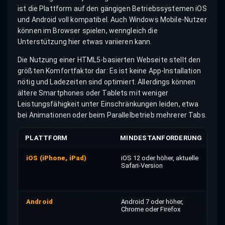
ist die Plattform auf den gängigen Betriebssystemen iOS
und Android voll kompatibel. Auch Windows Mobile-Nutzer
können im Browser spielen, wenngleich die
Unterstützung hier etwas variieren kann.
Die Nutzung einer HTML5-basierten Webseite stellt den
größten Komfortfaktor dar: Es ist keine App-Installation
nötig und Ladezeiten sind optimiert. Allerdings können
ältere Smartphones oder Tablets mit weniger
Leistungsfähigkeit unter Einschränkungen leiden, etwa
bei Animationen oder beim Parallelbetrieb mehrerer Tabs.
PLATTFORM
MINDESTANFORDERUNG
B
iOS (iPhone, iPad)
iOS 12 oder höher, aktuelle
Vo
Safari-Version
vo
ID
Lo
Android
Android 7 oder höher,
Bi
Chrome oder Firefox
te
ab
Br