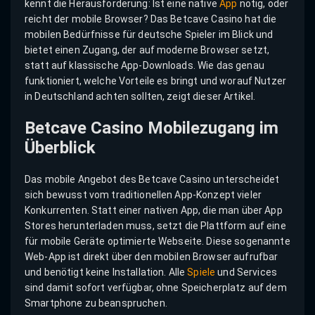
kennt die Herausforderung: Ist eine native
App
nötig, oder
reicht der mobile Browser? Das Betcave Casino hat die
mobilen Bedürfnisse für deutsche Spieler im Blick und
bietet einen Zugang, der auf moderne Browser setzt,
statt auf klassische App-Downloads. Wie das genau
funktioniert, welche Vorteile es bringt und worauf Nutzer
in Deutschland achten sollten, zeigt dieser Artikel.
Betcave Casino Mobilezugang im
Überblick
Das mobile Angebot des Betcave Casino unterscheidet
sich bewusst vom traditionellen App-Konzept vieler
Konkurrenten. Statt einer nativen App, die man über App
Stores herunterladen muss, setzt die Plattform auf eine
für mobile Geräte optimierte Webseite. Diese sogenannte
Web-App ist direkt über den mobilen Browser aufrufbar
und benötigt keine Installation. Alle
Spiele
und Services
sind damit sofort verfügbar, ohne Speicherplatz auf dem
Smartphone zu beanspruchen.