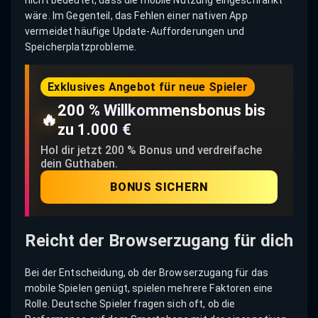
wäre. Im Gegenteil, das Fehlen einer nativen App
vermeidet häufige Update-Aufforderungen und
Speicherplatzprobleme.
Exklusives Angebot für neue Spieler
200 % Willkommensbonus bis
🔥
zu 1.000 €
Hol dir jetzt 200 % Bonus und verdreifache
dein Guthaben.
BONUS SICHERN
Reicht der Browserzugang für dich
Bei der Entscheidung, ob der Browserzugang für das
mobile Spielen genügt, spielen mehrere Faktoren eine
Rolle. Deutsche Spieler fragen sich oft, ob die