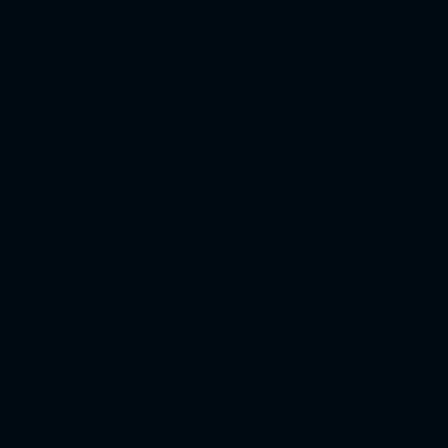
sbedingungen
ungsrichtlinie