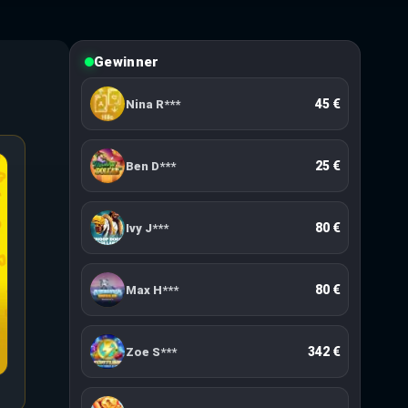
Gewinner
45 €
Nina R***
25 €
Ben D***
80 €
Ivy J***
80 €
Max H***
342 €
Zoe S***