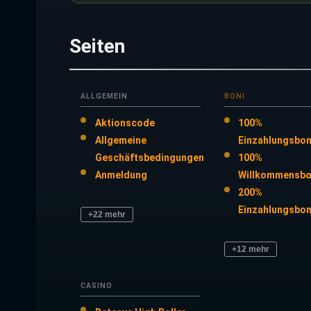
Seiten
ALLGEMEIN
BONI
Aktionscode
100%
Allgemeine
Einzahlungsbo
Geschäftsbedingungen
100%
Anmeldung
Willkommensb
200%
Einzahlungsbo
+22 mehr
+12 mehr
CASINO