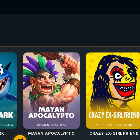
MAYAN APOCALYPTO
CRAZY EX-GIRLFRIEND
RK