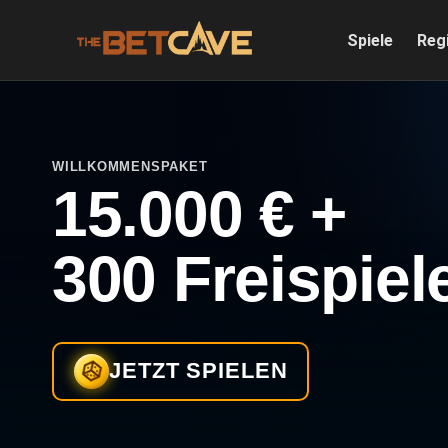
Spiele
Reg
WILLKOMMENSPAKET
15.000 € +
300 Freispiel
JETZT SPIELEN