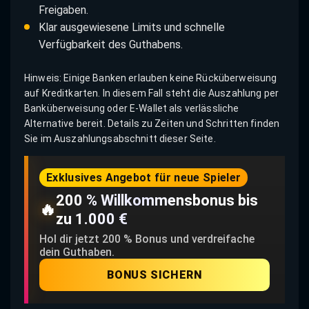
Freigaben.
Klar ausgewiesene Limits und schnelle
Verfügbarkeit des Guthabens.
Hinweis: Einige Banken erlauben keine Rücküberweisung
auf Kreditkarten. In diesem Fall steht die Auszahlung per
Banküberweisung oder E-Wallet als verlässliche
Alternative bereit. Details zu Zeiten und Schritten finden
Sie im Auszahlungsabschnitt dieser Seite.
Exklusives Angebot für neue Spieler
200 % Willkommensbonus bis
🔥
zu 1.000 €
Hol dir jetzt 200 % Bonus und verdreifache
dein Guthaben.
BONUS SICHERN