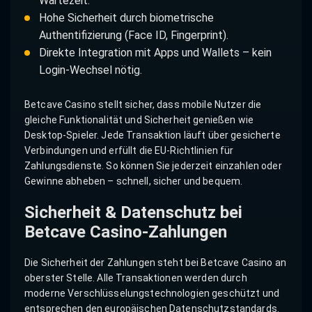
Wartezeit.
Hohe Sicherheit durch biometrische
Authentifizierung (Face ID, Fingerprint).
Direkte Integration mit Apps und Wallets – kein
Login-Wechsel nötig.
Betcave Casino stellt sicher, dass mobile Nutzer die
gleiche Funktionalität und Sicherheit genießen wie
Desktop-Spieler. Jede Transaktion läuft über gesicherte
Verbindungen und erfüllt die EU-Richtlinien für
Zahlungsdienste. So können Sie jederzeit einzahlen oder
Gewinne abheben – schnell, sicher und bequem.
Sicherheit & Datenschutz bei
Betcave Casino-Zahlungen
Die Sicherheit der Zahlungen steht bei Betcave Casino an
oberster Stelle. Alle Transaktionen werden durch
moderne Verschlüsselungstechnologien geschützt und
entsprechen den europäischen Datenschutzstandards.