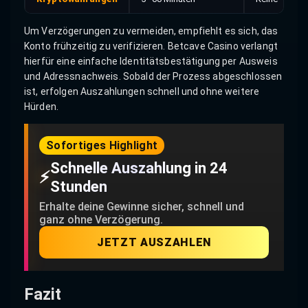
Um Verzögerungen zu vermeiden, empfiehlt es sich, das
Konto frühzeitig zu verifizieren. Betcave Casino verlangt
hierfür eine einfache Identitätsbestätigung per Ausweis
und Adressnachweis. Sobald der Prozess abgeschlossen
ist, erfolgen Auszahlungen schnell und ohne weitere
Hürden.
Sofortiges Highlight
Schnelle Auszahlung in 24
⚡
Stunden
Erhalte deine Gewinne sicher, schnell und
ganz ohne Verzögerung.
JETZT AUSZAHLEN
Fazit