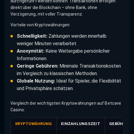
durchgeführt werden können. Transaktionen erfolgen
direkt über die Blockchain – ohne Bank, ohne
Verzögerung, mit voller Transparenz.
Vorteile von Kryptowährungen:
Schnelligkeit:
Zahlungen werden innerhalb
weniger Minuten verarbeitet.
Anonymität:
Keine Weitergabe persönlicher
Informationen.
Geringe Gebühren:
Minimale Transaktionskosten
im Vergleich zu klassischen Methoden.
Globale Nutzung:
Ideal für Spieler, die Flexibilität
und Privatsphäre schätzen.
Vergleich der wichtigsten Kryptowährungen auf Betcave
Casino:
KRYPTOWÄHRUNG
EINZAHLUNGSZEIT
GEBÜHREN