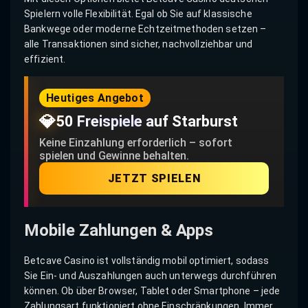
Spielern volle Flexibilität. Egal ob Sie auf klassische
Bankwege oder moderne Echtzeitmethoden setzen –
alle Transaktionen sind sicher, nachvollziehbar und
effizient.
Heutiges Angebot
💎
50 Freispiele auf Starburst
Keine Einzahlung erforderlich – sofort
spielen und Gewinne behalten.
JETZT SPIELEN
Mobile Zahlungen & Apps
Betcave Casino ist vollständig mobil optimiert, sodass
Sie Ein- und Auszahlungen auch unterwegs durchführen
können. Ob über Browser, Tablet oder Smartphone – jede
Zahlungsart funktioniert ohne Einschränkungen. Immer