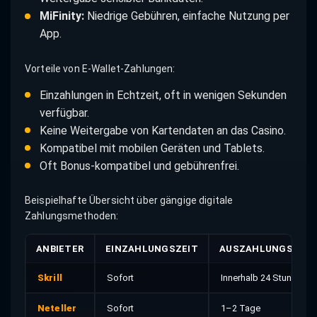
MiFinity:
Niedrige Gebühren, einfache Nutzung per
App.
Vorteile von E-Wallet-Zahlungen:
Einzahlungen in Echtzeit, oft in wenigen Sekunden
verfügbar.
Keine Weitergabe von Kartendaten an das Casino.
Kompatibel mit mobilen Geräten und Tablets.
Oft Bonus-kompatibel und gebührenfrei.
Beispielhafte Übersicht über gängige digitale
Zahlungsmethoden:
ANBIETER
EINZAHLUNGSZEIT
AUSZAHLUNGSZEIT
Skrill
Sofort
Innerhalb 24 Stunden
Neteller
Sofort
1–2 Tage