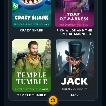
CRAZY SHARK
RICH WILDE AND THE
TOME OF MADNESS
TEMPLE TUMBLE
JACK