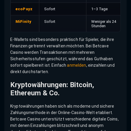
ecoPayz
Sofort
1–3 Tage
MiFinity
Sofort
Weniger als 24
Stunden
E-Wallets sind besonders praktisch für Spieler, die ihre
Finanzen getrennt verwalten möchten. Bei Betcave
Casino werden Transaktionen mit mehreren
Sicherheitsstufen geschützt, während das Guthaben
sofort spielbereit ist. Einfach
anmelden
, einzahlen und
direkt durchstarten.
Kryptowährungen: Bitcoin,
Ethereum & Co.
Kryptowährungen haben sich als moderne und sichere
Zahlungsmethode in der Online-Casino-Welt etabliert.
Betcave Casino unterstützt verschiedene digitale Coins,
mit denen Einzahlungen blitzschnell und anonym