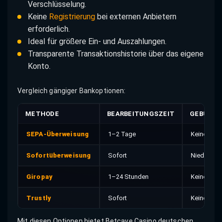
Verschlüsselung.
Keine
Registrierung
bei externen Anbietern
erforderlich.
Ideal für größere Ein- und Auszahlungen.
Transparente Transaktionshistorie über das eigene
Konto.
Vergleich gängiger Bankoptionen:
METHODE
BEARBEITUNGSZEIT
GEBÜHRE
SEPA-Überweisung
1–2 Tage
Keine
Sofortüberweisung
Sofort
Niedrig
Giropay
1–24 Stunden
Keine
Trustly
Sofort
Keine
Mit diesen Optionen bietet Betcave Casino deutschen