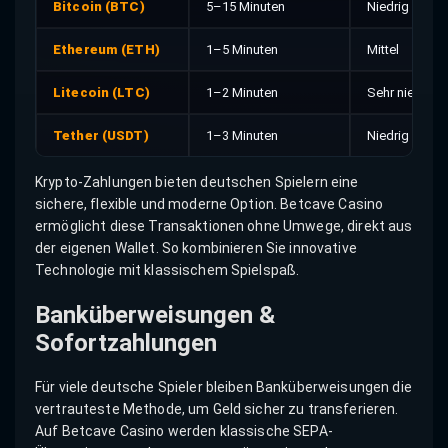
Bitcoin
(BTC)
5–15 Minuten
Niedrig
Ethereum (ETH)
1–5 Minuten
Mittel
Litecoin (LTC)
1–2 Minuten
Sehr niedrig
Tether (USDT)
1–3 Minuten
Niedrig
Krypto-Zahlungen bieten deutschen Spielern eine
sichere, flexible und moderne Option. Betcave Casino
ermöglicht diese Transaktionen ohne Umwege, direkt aus
der eigenen Wallet. So kombinieren Sie innovative
Technologie mit klassischem Spielspaß.
Banküberweisungen &
Sofortzahlungen
Für viele deutsche Spieler bleiben Banküberweisungen die
vertrauteste Methode, um Geld sicher zu transferieren.
Auf Betcave Casino werden klassische SEPA-