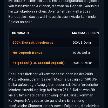
Mittelpunkt steht ein 200% Erstzahlungsbonus, begleitet
von zusätzlichen Aktionen, die vom No‑Deposit-Bonus bis
hin zu Folgeboni reichen. So entsteht ein vielfältiges
Bonuspaket, das sowohl neue als auch wiederkehrende
Spieler anlockt.
BONUSART
MAXIMALER BONUS
200% Erstzahlungsbonus
500 US-Dollar
No‑Deposit Bonus
10 US-Dollar
Folgeboni (z.B. Second Deposit)
200 US-Dollar
Das Herzstück der Willkommensaktionen ist der 200%
Match-Bonus, der mit einem Maximalbetrag von 500 US-
Dollar äußerst großzügig bemessen ist. Die erforderliche
Mindesteinzahlung liegt bei fairen 25 US-Dollar, was für
viele Starteinsteiger erschwinglich ist. Hinzu kommen
No‑Deposit-Angebote, die ganz ohne Einzahlung
zusätzliche Chancen bieten, sowie Folgeboni, die aktiviert