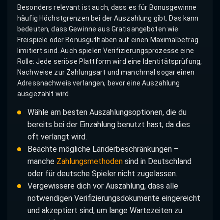
Besonders relevant ist auch, dass es für Bonusgewinne
häufig Höchstgrenzen bei der Auszahlung gibt. Das kann
bedeuten, dass Gewinne aus Gratisangeboten wie
Freispiele oder Bonusguthaben auf einen Maximalbetrag
limitiert sind. Auch spielen Verifizierungsprozesse eine
Rolle: Jede seriöse Plattform wird eine Identitätsprüfung,
Nachweise zur Zahlungsart und manchmal sogar einen
Adressnachweis verlangen, bevor eine Auszahlung
ausgezahlt wird.
Wähle am besten Auszahlungsoptionen, die du
bereits bei der Einzahlung benutzt hast, da dies
oft verlangt wird.
Beachte mögliche Länderbeschränkungen –
manche
Zahlungsmethoden
sind in Deutschland
oder für deutsche Spieler nicht zugelassen.
Vergewissere dich vor Auszahlung, dass alle
notwendigen Verifizierungsdokumente eingereicht
und akzeptiert sind, um lange Wartezeiten zu