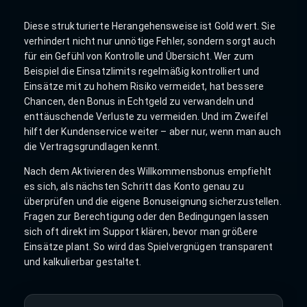
Diese strukturierte Herangehensweise ist Gold wert. Sie
verhindert nicht nur unnötige Fehler, sondern sorgt auch
für ein Gefühl von Kontrolle und Übersicht. Wer zum
Beispiel die Einsatzlimits regelmäßig kontrolliert und
Einsätze mit zu hohem Risiko vermeidet, hat bessere
Chancen, den Bonus in Echtgeld zu verwandeln und
enttäuschende Verluste zu vermeiden. Und im Zweifel
hilft der Kundenservice weiter – aber nur, wenn man auch
die Vertragsgrundlagen kennt.
Nach dem Aktivieren des Willkommensbonus empfiehlt
es sich, als nächsten Schritt das Konto genau zu
überprüfen und die eigene Bonuseignung sicherzustellen.
Fragen zur Berechtigung oder den Bedingungen lassen
sich oft direkt im Support klären, bevor man größere
Einsätze plant. So wird das Spielvergnügen transparent
und kalkulierbar gestaltet.