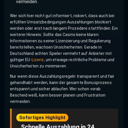
vermeiden.
Wer sich hier nicht gut informiert, riskiert, dass auch bei
erfüllten Umsatzbedingungen Auszahlungen blockiert
werden oder erst nach langem Prozedere stattfinden. Ein
weiterer Hinweis: Sollte das Casino keine klaren
Informationen zu seiner Lizenzierung und Regulierung
bereitstellen, wachsen Unsicherheiten. Gerade in
Deutschland achten Spieler vermehrt auf Anbieter mit
gültiger EU-
Lizenz
, um etwaige rechtliche Probleme und
Unsicherheiten zu minimieren.
Nur wenn diese Auszahlungsregeln transparent und fair
gehandhabt werden, kann der gesamte Bonusprozess
entspannt und sicher ablaufen. Wer schon vorab
Bescheid weiß, kann besser planen und Frustration
vermeiden.
Sofortiges Highlight
Schnelle Auszahlung in 24