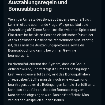
Auszahlungsregeln und
Bonusabbuchung
Wenn der Umsatz des Bonusguthabens geschafft ist,
kommt oft die spannende Frage: Wie genau läuft die
Auszahlung ab? Diese Schnittstelle zwischen Spieler und
Plattform ist bei vielen Casinos ein kritischer Punkt, der
oft mit gewissen Unsicherheiten verbunden ist. Wichtig
ist, dass man die Auszahlungsprozesse sowie die
Bonusabbuchung kennt, bevor man Gewinne
beansprucht.
Im Normalfall erkennt das System, dass ein Bonus
aktiviert wurde, und verfolgt die Umsatzbedingungen.
Erst wenn diese erfüllt sind, wird das Bonusguthaben
„freigegeben“. Sollte man dennoch eine Auszahlung
beantragen, bevor die Bedingungen komplett erfüllt sind,
kann das dazu führen, dass der Bonusbetrag vom
Kontostand abgezogen wird. Das heißt effektiv: Man
verliert den Anspruch auf den Bonus.