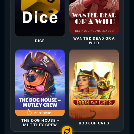
WANTED DEAD OR A
DICE
WILD
THE DOG HOUSE -
BOOK OF CATS
MUTTLEY CREW