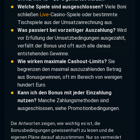
Welche Spiele sind ausgeschlossen?
Viele Boni
schließen
Live
-Casino-Spiele oder bestimmte
Tischspiele aus der Umsatzanrechnung aus.
Was passiert bei vorzeitiger Auszahlung?
Wird
vor Erfüllung der Umsatzbedingungen ausgezahlt,
verfällt der Bonus und oft auch alle daraus
entstehenden Gewinne.
Wie wirken maximale Cashout-Limits?
Sie
begrenzen den maximal auszuzahlenden Betrag
aus Bonusgewinnen, oft im Bereich von wenigen
hundert Euro.
Kann ich den Bonus mit jeder Einzahlung
nutzen?
Manche Zahlungsmethoden sind
ausgeschlossen, siehe Promotionbedingungen.
Die Antworten zeigen, wie wichtig es ist, die
Bonusbedingungen gewissenhaft zu lesen und die
eigenen Pläne darauf abzustimmen. Nur so vermeidet