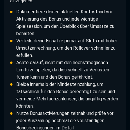
einzugehen.
Dokumentiere deinen aktuellen Kontostand vor
Aktivierung des Bonus und jede wichtige
Spielsession, um den Überblick über Umsätze zu
behalten.
Verteile deine Einsätze primär auf Slots mit hoher
Umsatzanrechnung, um den Rollover schneller zu
erfüllen.
Achte darauf, nicht mit den höchstmöglichen
Limits zu spielen, da dies schnell zu Verlusten
führen kann und den Bonus gefährdet.
Bleibe innerhalb der Mindesteinzahlung, um
tatsächlich für den Bonus berechtigt zu sein und
vermeide Mehrfachzahlungen, die ungültig werden
könnten.
Nutze Bonusaktivierungen zeitnah und prüfe vor
jeder Auszahlung nochmal die vollständigen
Bonusbedingungen im Detail.