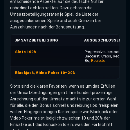
entscheidende Aspekte, auf die deutsche Nutzer
unbedingt achten sollten. Dazu gehören die
Umsatzbeteiligungsraten je Spiel, die Liste der
ausgeschlossenen Spiele und auch Grenzen bei
Auszahlungen nach der Bonusnutzung.
UMSATZBETEILIGUNG
AUSGESCHLOSSENE SP
Slots 100%
Progressive Jackpot Slots
Baccarat, Craps, Red Dog, 
Bo,
Roulette
Blackjack
, Video Poker 10–20%
Slots sind die klaren Favoriten, wenn es um das Erfüllen
der Umsatzbedingungen geht. Ihre hundertprozentige
Anrechnung auf den Umsatz macht sie zur ersten Wahl
für alle, die den Bonus schnell und reibungslos freispielen
wollen. Hingegen bringen Kartenspiele wie Blackjack oder
Video Poker meist lediglich zwischen 10 und 20% der
Einsätze auf das Bonuskonto ein, was den Fortschritt