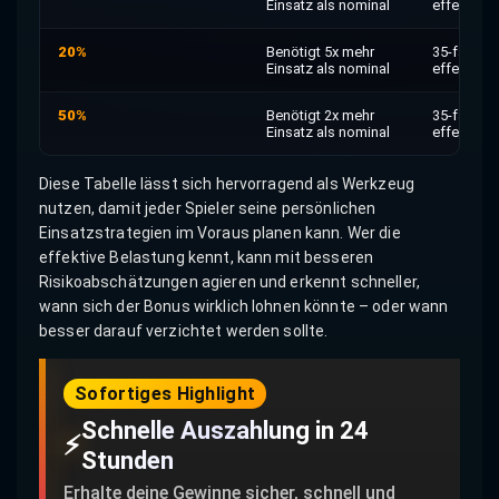
Einsatz als nominal
effektive
20%
Benötigt 5x mehr
35-facher
Einsatz als nominal
effektive
50%
Benötigt 2x mehr
35-facher 
Einsatz als nominal
effektive
Diese Tabelle lässt sich hervorragend als Werkzeug
nutzen, damit jeder Spieler seine persönlichen
Einsatzstrategien im Voraus planen kann. Wer die
effektive Belastung kennt, kann mit besseren
Risikoabschätzungen agieren und erkennt schneller,
wann sich der Bonus wirklich lohnen könnte – oder wann
besser darauf verzichtet werden sollte.
Sofortiges Highlight
Schnelle Auszahlung in 24
⚡
Stunden
Erhalte deine Gewinne sicher, schnell und