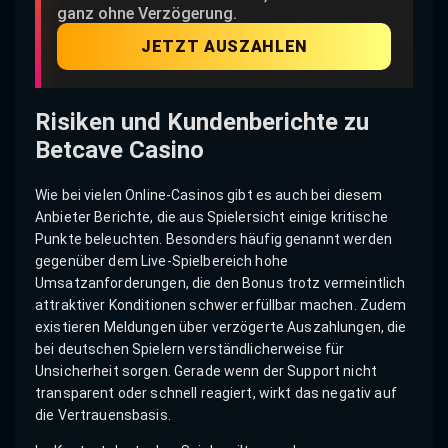
ganz ohne Verzögerung.
JETZT AUSZAHLEN
Risiken und Kundenberichte zu
Betcave Casino
Wie bei vielen Online-Casinos gibt es auch bei diesem
Anbieter Berichte, die aus Spielersicht einige kritische
Punkte beleuchten. Besonders häufig genannt werden
gegenüber dem Live-Spielbereich hohe
Umsatzanforderungen, die den Bonus trotz vermeintlich
attraktiver Konditionen schwer erfüllbar machen. Zudem
existieren Meldungen über verzögerte Auszahlungen, die
bei deutschen Spielern verständlicherweise für
Unsicherheit sorgen. Gerade wenn der Support nicht
transparent oder schnell reagiert, wirkt das negativ auf
die Vertrauensbasis.