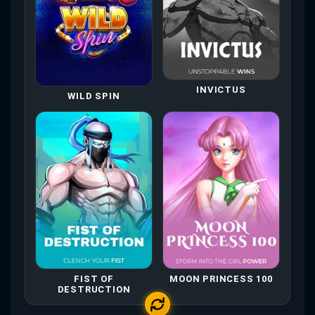
INVICTUS
WILD SPIN
FIST OF
MOON PRINCESS 100
DESTRUCTION