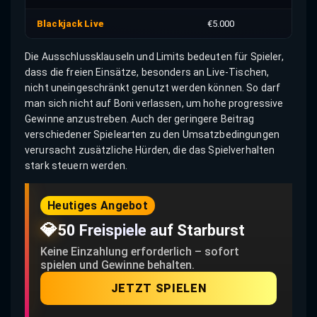
Blackjack Live
€5.000
N
Die Ausschlussklauseln und Limits bedeuten für Spieler,
dass die freien Einsätze, besonders an Live-Tischen,
nicht uneingeschränkt genutzt werden können. So darf
man sich nicht auf Boni verlassen, um hohe progressive
Gewinne anzustreben. Auch der geringere Beitrag
verschiedener Spielearten zu den Umsatzbedingungen
verursacht zusätzliche Hürden, die das Spielverhalten
stark steuern werden.
Heutiges Angebot
💎
50 Freispiele auf Starburst
Keine Einzahlung erforderlich – sofort
spielen und Gewinne behalten.
JETZT SPIELEN