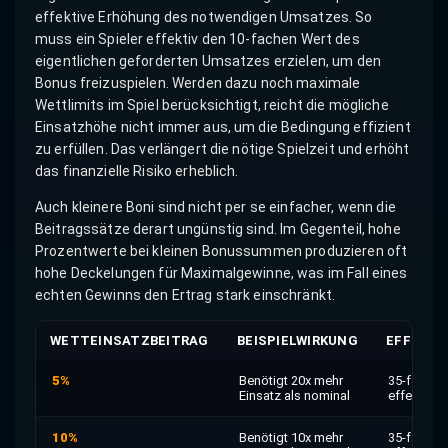
effektive Erhöhung des notwendigen Umsatzes. So
muss ein Spieler effektiv den 10-fachen Wert des
eigentlichen geforderten Umsatzes erzielen, um den
Bonus freizuspielen. Werden dazu noch maximale
Wettlimits im Spiel berücksichtigt, reicht die mögliche
Einsatzhöhe nicht immer aus, um die Bedingung effizient
zu erfüllen. Das verlängert die nötige Spielzeit und erhöht
das finanzielle Risiko erheblich.
Auch kleinere Boni sind nicht per se einfacher, wenn die
Beitragssätze derart ungünstig sind. Im Gegenteil, hohe
Prozentwerte bei kleinen Bonussummen produzieren oft
hohe Deckelungen für Maximalgewinne, was im Fall eines
echten Gewinns den Ertrag stark einschränkt.
WETTEINSATZBEITRAG
BEISPIELWIRKUNG
EFFEKTI
5%
Benötigt 20x mehr
35-facher
Einsatz als nominal
effektive
10%
Benötigt 10x mehr
35-facher