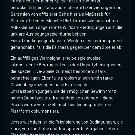
Im Kontext deutscher Spieler gilt es zudem zu
berücksichtigen, dass ausreichende Lizenzierungen und
Garantien von offizieller Seite hier als Maßstab für
Seriosität dienen. Manche Plattformen weisen in ihren
AGB-Klauseln sogenannte Wildcard-Bedingungen auf, die
unklare Auslegungsspielräume bei den
Einsatzbedingungen lassen. Werden diese intransparent
gehandhabt, fällt die Fairness gegenüber dem Spieler ab.
Ein auffälliges Warnsignal sind beispielsweise
inkonsistente Beitragsraten in den Umsatzbedingungen,
die speziell Live-Spiele zumeist besonders stark
benachteiligen. Ebenfalls problematisch sind starke
Gewinnbegrenzungen nach Erfüllung der
Umsatzbedingungen, die den möglichen Gewinn trotz
hohen Einsatzes stark einschränken können – diese
Praxis wurde vereinzelt auch bei der besprochenen
Plattform dokumentiert.
Umso wichtiger ist die Priorisierung von Bedingungen, die
klare, verständliche und transparente Vorgaben liefern.