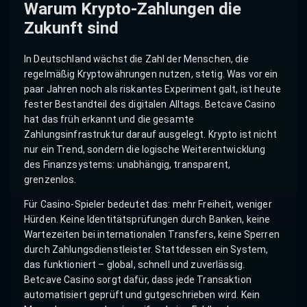
Warum Krypto-Zahlungen die
Zukunft sind
In Deutschland wächst die Zahl der Menschen, die
regelmäßig Kryptowährungen nutzen, stetig. Was vor ein
paar Jahren noch als riskantes Experiment galt, ist heute
fester Bestandteil des digitalen Alltags. Betcave Casino
hat das früh erkannt und die gesamte
Zahlungsinfrastruktur darauf ausgelegt. Krypto ist nicht
nur ein Trend, sondern die logische Weiterentwicklung
des Finanzsystems: unabhängig, transparent,
grenzenlos.
Für Casino-Spieler bedeutet das: mehr Freiheit, weniger
Hürden. Keine Identitätsprüfungen durch Banken, keine
Wartezeiten bei internationalen Transfers, keine Sperren
durch Zahlungsdienstleister. Stattdessen ein System,
das funktioniert – global, schnell und zuverlässig.
Betcave Casino sorgt dafür, dass jede Transaktion
automatisiert geprüft und gutgeschrieben wird. Kein