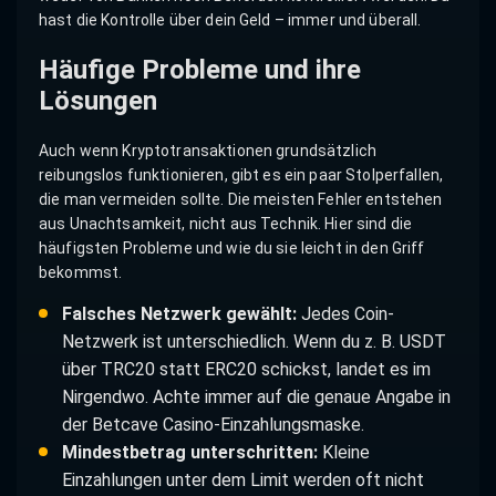
hast die Kontrolle über dein Geld – immer und überall.
Häufige Probleme und ihre
Lösungen
Auch wenn Kryptotransaktionen grundsätzlich
reibungslos funktionieren, gibt es ein paar Stolperfallen,
die man vermeiden sollte. Die meisten Fehler entstehen
aus Unachtsamkeit, nicht aus Technik. Hier sind die
häufigsten Probleme und wie du sie leicht in den Griff
bekommst.
Falsches Netzwerk gewählt:
Jedes Coin-
Netzwerk ist unterschiedlich. Wenn du z. B. USDT
über TRC20 statt ERC20 schickst, landet es im
Nirgendwo. Achte immer auf die genaue Angabe in
der Betcave Casino-Einzahlungsmaske.
Mindestbetrag unterschritten:
Kleine
Einzahlungen unter dem Limit werden oft nicht