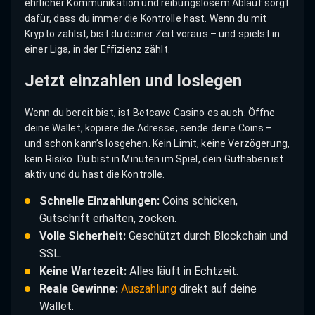
ehrlicher Kommunikation und reibungslosem Ablauf sorgt
dafür, dass du immer die Kontrolle hast. Wenn du mit
Krypto zahlst, bist du deiner Zeit voraus – und spielst in
einer Liga, in der Effizienz zählt.
Jetzt einzahlen und loslegen
Wenn du bereit bist, ist Betcave Casino es auch. Öffne
deine Wallet, kopiere die Adresse, sende deine Coins –
und schon kann’s losgehen. Kein Limit, keine Verzögerung,
kein Risiko. Du bist in Minuten im Spiel, dein Guthaben ist
aktiv und du hast die Kontrolle.
Schnelle Einzahlungen:
Coins schicken,
Gutschrift erhalten, zocken.
Volle Sicherheit:
Geschützt durch Blockchain und
SSL.
Keine Wartezeit:
Alles läuft in Echtzeit.
Reale Gewinne:
Auszahlung
direkt auf deine
Wallet.