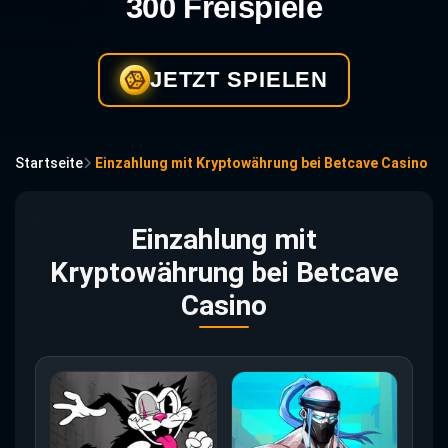
300 Freispiele
JETZT SPIELEN
Startseite
Einzahlung mit Kryptowährung bei Betcave Casino
Einzahlung mit
Kryptowährung bei Betcave
Casino