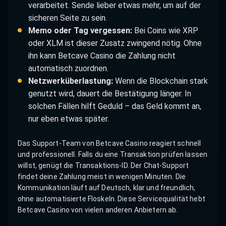
verarbeitet. Sende lieber etwas mehr, um auf der
sicheren Seite zu sein.
Memo oder Tag vergessen:
Bei Coins wie XRP
oder XLM ist dieser Zusatz zwingend nötig. Ohne
ihn kann Betcave Casino die Zahlung nicht
automatisch zuordnen.
Netzwerküberlastung:
Wenn die Blockchain stark
genutzt wird, dauert die Bestätigung länger. In
solchen Fällen hilft Geduld – das Geld kommt an,
nur eben etwas später.
Das Support-Team von Betcave Casino reagiert schnell
und professionell. Falls du eine Transaktion prüfen lassen
willst, genügt die Transaktions-ID. Der Chat-Support
findet deine Zahlung meist in wenigen Minuten. Die
Kommunikation läuft auf Deutsch, klar und freundlich,
ohne automatisierte Floskeln. Diese Servicequalität hebt
Betcave Casino von vielen anderen Anbietern ab.