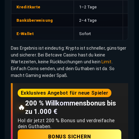
Kreditkarte
1–2 Tage
Mittel
Banküberweisung
2–4 Tage
Hoch
E-Wallet
Sofort
Mittel
Das Ergebnis ist eindeutig: Krypto ist schneller, günstiger
und sicherer. Bei Betcave Casino hast du keine
Wartezeiten, keine Rückbuchungen und kein
Limit
.
Einfach Coins senden, und dein Guthaben ist da. So
macht Gaming wieder Spaß.
Exklusives Angebot für neue Spieler
200 % Willkommensbonus bis
🔥
zu 1.000 €
Hol dir jetzt 200 % Bonus und verdreifache
dein Guthaben.
BONUS SICHERN