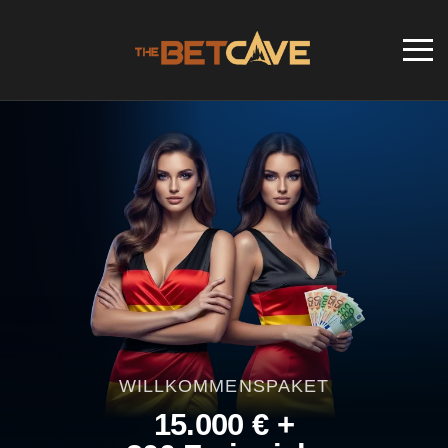
WILLKOMMENSPAKET
15.000 € +