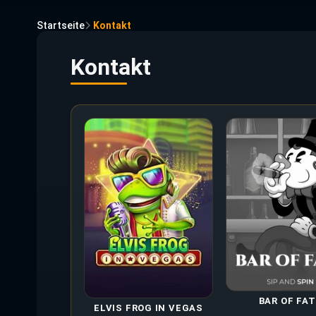
Startseite
Kontakt
Kontakt
BAR OF FA
ELVIS FROG IN VEGAS