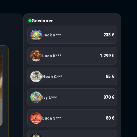
Gewinner
233 €
Jack K***
1.299 €
Luca K***
85 €
Noah C***
870 €
Ivy L***
80 €
Luca S***
H