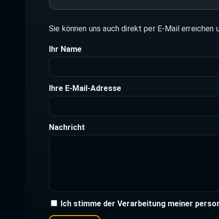
Sie können uns auch direkt per E-Mail erreichen 
Ihr Name
Ihre E-Mail-Adresse
Nachricht
Ich stimme der Verarbeitung meiner perso