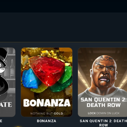
BONANZA
TE
SAN QUENTIN 2: DEAT
ROW