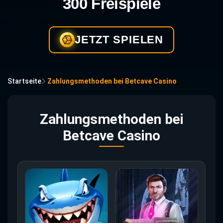
300 Freispiele
JETZT SPIELEN
Startseite
Zahlungsmethoden bei Betcave Casino
Zahlungsmethoden bei
Betcave Casino