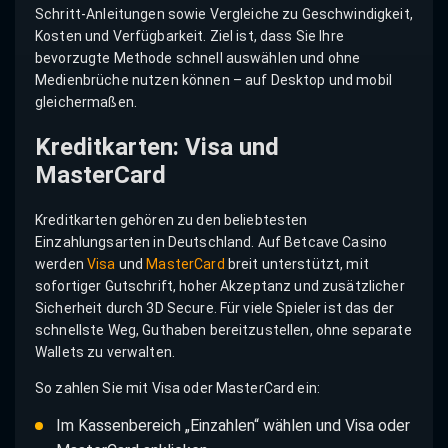
Schritt-Anleitungen sowie Vergleiche zu Geschwindigkeit,
Kosten und Verfügbarkeit. Ziel ist, dass Sie Ihre
bevorzugte Methode schnell auswählen und ohne
Medienbrüche nutzen können – auf Desktop und mobil
gleichermaßen.
Kreditkarten: Visa und
MasterCard
Kreditkarten gehören zu den beliebtesten
Einzahlungsarten in Deutschland. Auf Betcave Casino
werden
Visa
und
MasterCard
breit unterstützt, mit
sofortiger Gutschrift, hoher Akzeptanz und zusätzlicher
Sicherheit durch 3D Secure. Für viele Spieler ist das der
schnellste Weg, Guthaben bereitzustellen, ohne separate
Wallets zu verwalten.
So zahlen Sie mit Visa oder MasterCard ein:
Im Kassenbereich „Einzahlen“ wählen und Visa oder