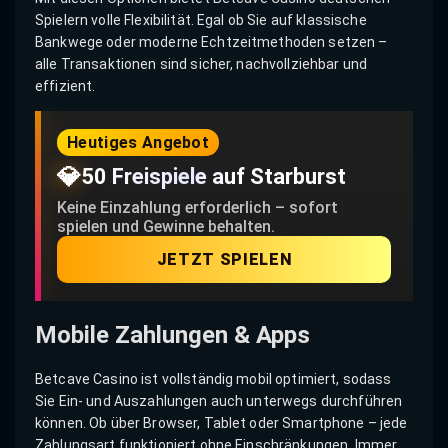
Spielern volle Flexibilität. Egal ob Sie auf klassische
Bankwege oder moderne Echtzeitmethoden setzen –
alle Transaktionen sind sicher, nachvollziehbar und
effizient.
Heutiges Angebot
💎
50 Freispiele auf Starburst
Keine Einzahlung erforderlich – sofort
spielen und Gewinne behalten.
JETZT SPIELEN
Mobile Zahlungen & Apps
Betcave Casino ist vollständig mobil optimiert, sodass
Sie Ein- und Auszahlungen auch unterwegs durchführen
können. Ob über Browser, Tablet oder Smartphone – jede
Zahlungsart funktioniert ohne Einschränkungen. Immer