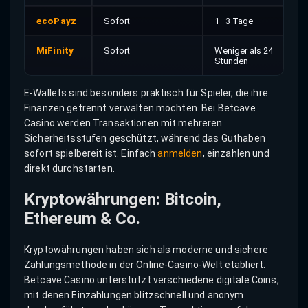
ecoPayz
Sofort
1–3 Tage
MiFinity
Sofort
Weniger als 24
Stunden
E-Wallets sind besonders praktisch für Spieler, die ihre
Finanzen getrennt verwalten möchten. Bei Betcave
Casino werden Transaktionen mit mehreren
Sicherheitsstufen geschützt, während das Guthaben
sofort spielbereit ist. Einfach
anmelden
, einzahlen und
direkt durchstarten.
Kryptowährungen: Bitcoin,
Ethereum & Co.
Kryptowährungen haben sich als moderne und sichere
Zahlungsmethode in der Online-Casino-Welt etabliert.
Betcave Casino unterstützt verschiedene digitale Coins,
mit denen Einzahlungen blitzschnell und anonym