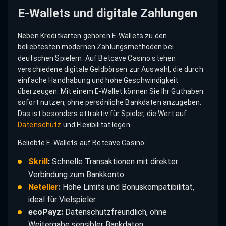
E-Wallets und digitale Zahlungen
Neben Kreditkarten gehören E-Wallets zu den
beliebtesten modernen Zahlungsmethoden bei
deutschen Spielern. Auf Betcave Casino stehen
verschiedene digitale Geldbörsen zur Auswahl, die durch
einfache Handhabung und hohe Geschwindigkeit
überzeugen. Mit einem E-Wallet können Sie Ihr Guthaben
sofort nutzen, ohne persönliche Bankdaten anzugeben.
Das ist besonders attraktiv für Spieler, die Wert auf
Datenschutz
und Flexibilität legen.
Beliebte E-Wallets auf Betcave Casino:
Skrill
:
Schnelle Transaktionen mit direkter
Verbindung zum Bankkonto.
Neteller
:
Hohe Limits und Bonuskompatibilität,
ideal für Vielspieler.
ecoPayz:
Datenschutzfreundlich, ohne
Weitergabe sensibler Bankdaten.