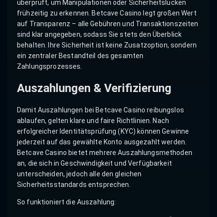
überprüft, um Manipulationen oder Sicherheitslücken
frühzeitig zu erkennen. Betcave Casino legt großen Wert
auf Transparenz – alle Gebühren und Transaktionszeiten
sind klar angegeben, sodass Sie stets den Überblick
behalten. Ihre Sicherheit ist keine Zusatzoption, sondern
ein zentraler Bestandteil des gesamten
Zahlungsprozesses.
Auszahlungen & Verifizierung
Damit Auszahlungen bei Betcave Casino reibungslos
ablaufen, gelten klare und faire Richtlinien. Nach
erfolgreicher Identitätsprüfung (KYC) können Gewinne
jederzeit auf das gewählte Konto ausgezahlt werden.
Betcave Casino bietet mehrere Auszahlungsmethoden
an, die sich in Geschwindigkeit und Verfügbarkeit
unterscheiden, jedoch alle den gleichen
Sicherheitsstandards entsprechen.
So funktioniert die Auszahlung: