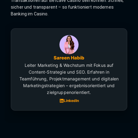
Transaktionen auf Betcave Casino sein können. Schnell,
sicher und transparent – so funktioniert modernes
Banking im Casino.
Sareen Habib
Leiter Marketing & Wachstum mit Fokus auf
Content-Strategie und SEO. Erfahren in
Teamführung, Projektmanagement und digitalen
Marketingstrategien – ergebnisorientiert und
zielgruppenorientiert.
LinkedIn