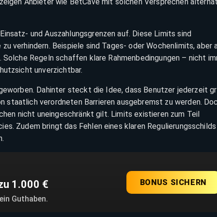
zeigen Anbieter wie BetCave mit solchen Versprechen alterna
Einsatz- und Auszahlungsgrenzen auf. Diese Limits sind
zu verhindern. Beispiele sind Tages- oder Wochenlimits, aber 
f. Solche Regeln schaffen klare Rahmenbedingungen – nicht i
hutzsicht unverzichtbar.
 geworben. Dahinter steckt die Idee, dass Benutzer jederzeit g
 staatlich verordneten Barrieren ausgebremst zu werden. Do
chen nicht uneingeschränkt gilt. Limits existieren zum Teil
ies. Zudem bringt das Fehlen eines klaren Regulierungsschilds
h.
BONUS SICHERN
zu 1.000 €
dein Guthaben.