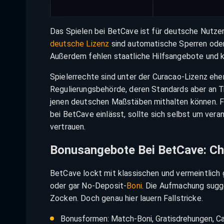
Das Spielen bei BetCave ist für deutsche Nutzer
deutsche Lizenz
sind automatische Sperren oder
Außerdem fehlen staatliche Hilfsangebote und
Spielerrechte sind unter der Curacao-Lizenz eher
Regulierungsbehörde, deren Standards aber an T
jenen deutschen Maßstäben mithalten können. Fü
bei BetCave einlässt, sollte sich selbst um ver
vertrauen.
Bonusangebote Bei BetCave: Ch
BetCave lockt mit klassischen und vermeintlic
oder gar No-Deposit-
Boni
. Die Aufmachung sugge
Zocken. Doch genau hier lauern Fallstricke.
Bonusformen: Match-Boni, Gratisdrehungen, C