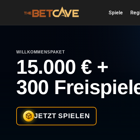
Spiele
Reg
WILLKOMMENSPAKET
15.000 € +
300 Freispiel
JETZT SPIELEN