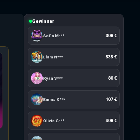
Gewinner
20 €
Liam D***
308 €
Sofia M***
535 €
Liam N***
80 €
Ryan S***
107 €
Emma K***