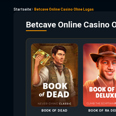
Startseite
Betcave Online Casino Ohne Lugas
Betcave Online Casino 
BOOK OF DEAD
BOOK OF RA D