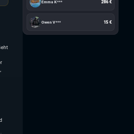
408 €
Olivia G***
286 €
Emma K***
Geht
r
,
d